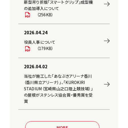
新型吊り折版「スマートクリップ」成型機
の追加導入について
（256KB）
2026.04.24
役員人事について
（179KB）
2026.04.02
当社が施工した「あなぶきアリーナ⾹川
（⾹川県⽴アリーナ）」、「KUROKIRI
STADIUM（宮崎県山之口陸上競技場）」
の屋根がステンレス協会賞・優秀賞を受
賞
MORE