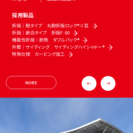
採用製品
折版｜馳タイプ 丸馳折版ロック®Ⅱ型
折版｜嵌合タイプ 折版F-80
機能性折版｜断熱 ダブルパック®
外壁｜サイディング サイディングハイシャドー®
特殊仕様 カービング加工
MORE