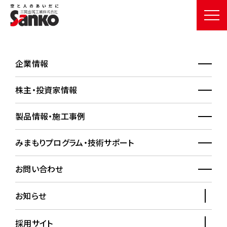
企業情報
株主・投資家情報
製品情報・施工事例
みまもりプログラム・技術サポート
空
と
人
の
あ
い
だ
に
お問い合わせ
金属屋根が支える豊かな未来
お知らせ
採用サイト