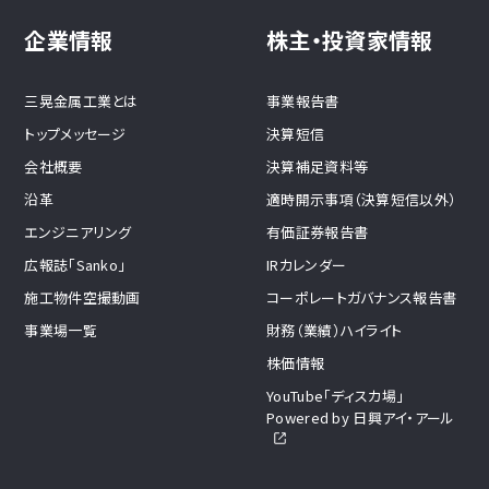
企業情報
株主・投資家情報
三晃金属工業とは
事業報告書
トップメッセージ
決算短信
会社概要
決算補足資料等
沿革
適時開示事項（決算短信以外）
エンジニアリング
有価証券報告書
広報誌「Sanko」
IRカレンダー
施工物件空撮動画
コーポレートガバナンス報告書
事業場一覧
財務（業績）ハイライト
株価情報
YouTube「ディスカ場」
Powered by 日興アイ・アール