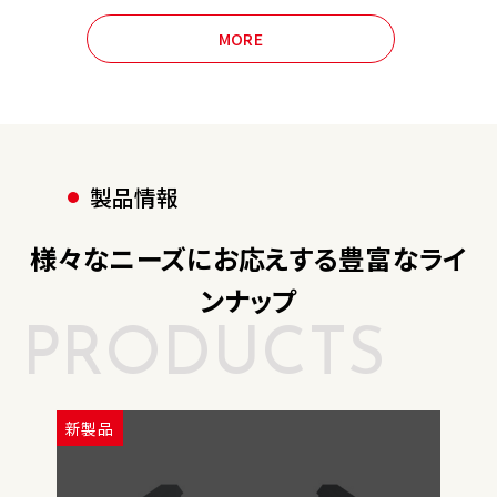
MORE
製品情報
様々なニーズにお応えする豊富なライ
ンナップ
P
R
O
D
U
C
T
S
新製品