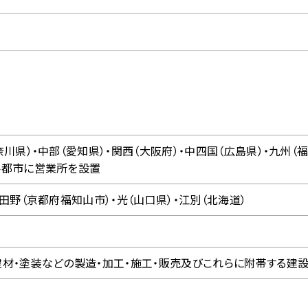
式会社
strial Co.,Ltd.
青木 栄一
目34番2号
川県）・中部（愛知県）・関西（大阪府）・中四国（広島県）・九州（
要都市に営業所を設置
田野（京都府福知山市）・光（山口県）・江別（北海道）
材・塗装などの製造・加工・施工・販売及びこれらに附帯する建