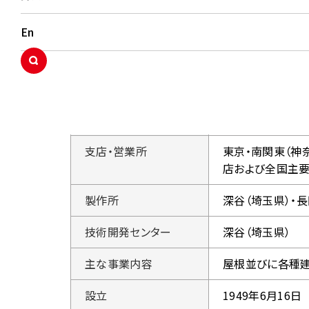
名称
三晃金属工業株
En
Sanko Metal Indu
代表者
代表取締役社長 
本社所在地
〒108-0014
東京都港区芝五丁
支店・営業所
東京・南関東（神奈
店および全国主
製作所
深谷（埼玉県）・長
技術開発センター
深谷（埼玉県）
主な事業内容
屋根並びに各種建
設立
1949年6月16日