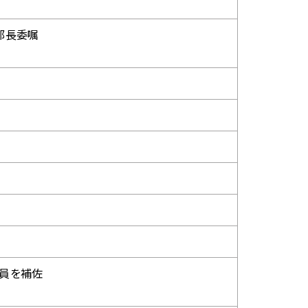
部長委嘱
員を補佐