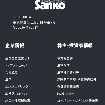
〒108-0014
東京都港区芝五丁目34番2号
Google Maps
企業情報
株主・投資家情報
三晃金属工業とは
事業報告書
トップメッセージ
決算短信
会社概要
決算補足資料等
沿革
適時開示事項（決算短信以外）
エンジニアリング
有価証券報告書
広報誌「Sanko」
IRカレンダー
施工物件空撮動画
コーポレートガバナンス報告書