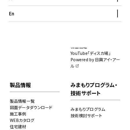
沿革
適時開示事項（決算短信以
エンジニアリング
外）
En
広報誌「Sanko」
有価証券報告書
施工物件空撮動画
IRカレンダー
事業場一覧
コーポレートガバナンス報
告書
財務（業績）ハイライト
株価情報
YouTube「ディスカ場」
Powered by 日興アイ・アー
ル
製品情報
みまもりプログラム・
技術サポート
製品情報一覧
図面データダウンロード
みまもりプログラム
施工事例
技術検討サポート
WEBカタログ
住宅建材