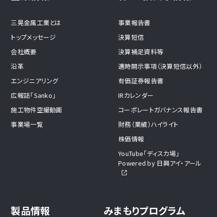
三晃金属工業とは
事業報告書
トップメッセージ
決算短信
会社概要
決算補足資料等
沿革
適時開示事項（決算短信以外）
エンジニアリング
有価証券報告書
広報誌「Sanko」
IRカレンダー
施工物件空撮動画
コーポレートガバナンス報告書
事業場一覧
財務（業績）ハイライト
株価情報
YouTube「ディスカ場」
Powered by 日興アイ・アール
製品情報
みまもりプログラム