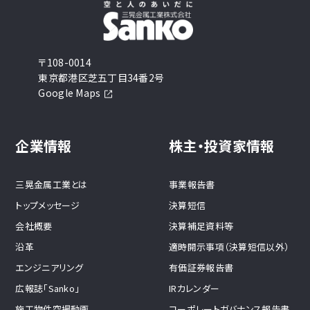
〒108-0014
東京都港区芝五丁目34番2号
Google Maps
企業情報
株主・投資家情報
三晃金属工業とは
事業報告書
トップメッセージ
決算短信
会社概要
決算補足資料等
沿革
適時開示事項（決算短信以外）
エンジニアリング
有価証券報告書
広報誌「Sanko」
IRカレンダー
施工物件空撮動画
コーポレートガバナンス報告書