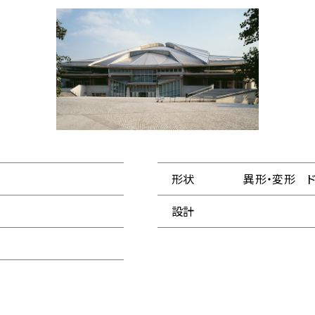
形状
異形・変形 
設計