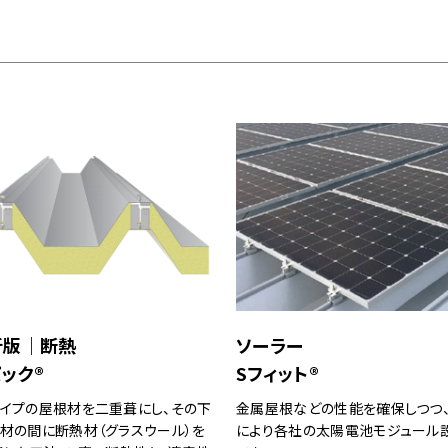
折版｜断熱
ソーラー
ック®
Sフィット®
イプの屋根材を二重葺にし、その下
金属屋根などの性能を確保しつつ
材の間に断熱材（グラスウール）を
により各社の太陽電池モジュール