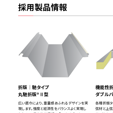
採用製品情報
折版｜馳タイプ
機能性
丸馳折版®Ⅱ型
ダブルパ
広い底巾により、重量感あふれるデザインを実
各種折版タ
現します。強度と経済性をバランスよく実現し
弦材と上弦