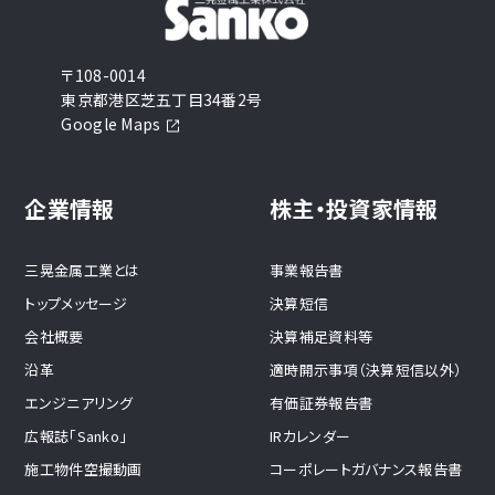
〒108-0014
東京都港区芝五丁目34番2号
Google Maps
企業情報
株主・投資家情報
三晃金属工業とは
事業報告書
トップメッセージ
決算短信
会社概要
決算補足資料等
沿革
適時開示事項（決算短信以外）
エンジニアリング
有価証券報告書
広報誌「Sanko」
IRカレンダー
施工物件空撮動画
コーポレートガバナンス報告書