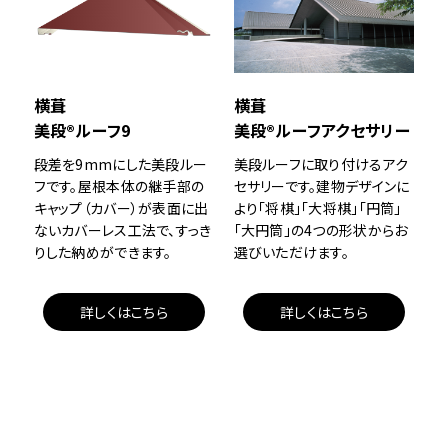
横葺
横葺
美段®ルーフ9
美段®ルーフアクセサリー
段差を9mmにした美段ルー
美段ルーフに取り付けるアク
フです。屋根本体の継手部の
セサリーです。建物デザインに
キャップ（カバー）が表面に出
より「将棋」「大将棋」「円筒」
ないカバーレス工法で、すっき
「大円筒」の4つの形状からお
りした納めができます。
選びいただけます。
詳しくはこちら
詳しくはこちら