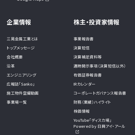
企業情報
株主・投資家情報
三晃金属工業とは
事業報告書
トップメッセージ
決算短信
会社概要
決算補足資料等
沿革
適時開示事項（決算短信以外）
エンジニアリング
有価証券報告書
広報誌「Sanko」
IRカレンダー
施工物件空撮動画
コーポレートガバナンス報告書
事業場一覧
財務（業績）ハイライト
株価情報
YouTube「ディスカ場」
Powered by 日興アイ・アール