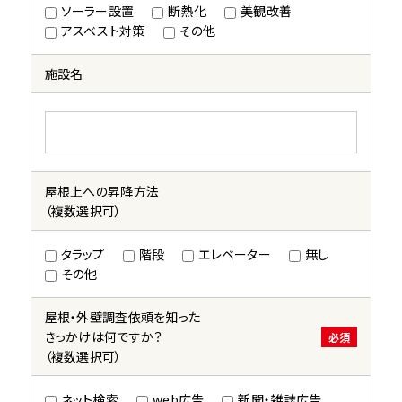
ソーラー設置
断熱化
美観改善
アスベスト対策
その他
施設名
屋根上への昇降方法
（複数選択可）
タラップ
階段
エレベーター
無し
その他
屋根・外壁調査依頼を知った
きっかけは何ですか？
必須
（複数選択可）
ネット検索
web広告
新聞・雑誌広告