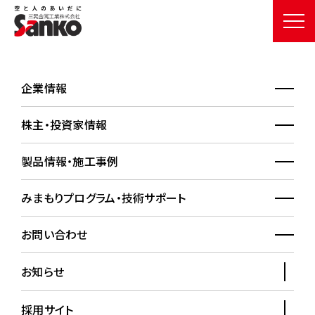
企業情報
各種お問い合わせ・ご依
頼フォーム
株主・投資家情報
CONTACT
製品情報・施工事例
HOME
お問い合わせ
みまもりプログラム・技術サポート
各種お問い合わせ・ご依頼フォーム
お問い合わせ
お問い合わせ・総合カタログ請求を受け付けております。
お知らせ
「個人情報保護方針」をご理解、同意いただいたうえでご入力く
ださい。
採用サイト
※セールス目的でのお問い合わせは、固くお断りしております。