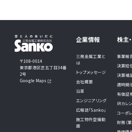
企業情報
株主
三晃金属工業と
事業報
〒108-0014
は
決算短
東京都港区芝五丁目34番
トップメッセージ
2号
決算補
Google Maps
会社概要
適時開
沿革
有価証
エンジニアリング
IRカレ
広報誌「Sanko」
コーポ
施工物件空撮動
財務（業
画
株価情