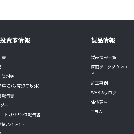
・投資家情報
製品情報
告書
製品情報一覧
信
図面データダウンロー
ド
足資料等
施工事例
示事項（決算短信以外）
WEBカタログ
券報告書
住宅建材
ンダー
コラム
レートガバナンス報告書
績）ハイライト
報